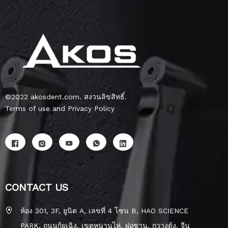
©2022 akosdent.com. สงวนลิขสิทธิ์.
Terms of use and Privacy Policy
CONTACT US
ห้อง 301, 3F, ยูนิต A, เลขที่ 4 โซน B, HAO SCIENCE
PARK, ถนนกุ้ยเฉิง, เขตหนานไห่, ฝอซาน, กวางตุ้ง, จีน