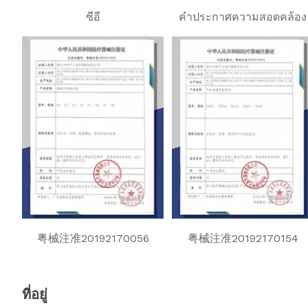
ซีอี
คำประกาศความสอดคล้อง
粤械注准20192170056
粤械注准20192170154
ที่อยู่